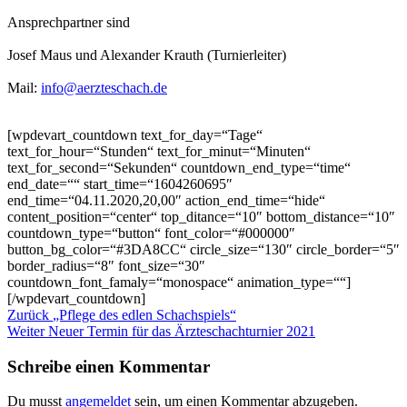
Ansprechpartner sind
Josef Maus und Alexander Krauth (Turnierleiter)
Mail:
info@aerzteschach.de
[wpdevart_countdown text_for_day=“Tage“
text_for_hour=“Stunden“ text_for_minut=“Minuten“
text_for_second=“Sekunden“ countdown_end_type=“time“
end_date=““ start_time=“1604260695″
end_time=“04.11.2020,20,00″ action_end_time=“hide“
content_position=“center“ top_ditance=“10″ bottom_distance=“10″
countdown_type=“button“ font_color=“#000000″
button_bg_color=“#3DA8CC“ circle_size=“130″ circle_border=“5″
border_radius=“8″ font_size=“30″
countdown_font_famaly=“monospace“ animation_type=““]
[/wpdevart_countdown]
Beitragsnavigation
Vorheriger
Zurück
„Pflege des edlen Schachspiels“
Beitrag
Nächster
Weiter
Neuer Termin für das Ärzteschachturnier 2021
Beitrag
Schreibe einen Kommentar
Du musst
angemeldet
sein, um einen Kommentar abzugeben.