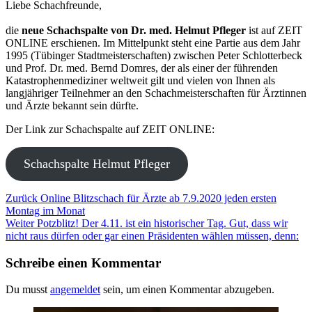
Liebe Schachfreunde,
die
neue Schachspalte von Dr. med. Helmut Pfleger
ist auf ZEIT
ONLINE erschienen. Im Mittelpunkt steht eine Partie aus dem Jahr
1995 (Tübinger Stadtmeisterschaften) zwischen Peter Schlotterbeck
und Prof. Dr. med. Bernd Domres, der als einer der führenden
Katastrophenmediziner weltweit gilt und vielen von Ihnen als
langjähriger Teilnehmer an den Schachmeisterschaften für Ärztinnen
und Ärzte bekannt sein dürfte.
Der Link zur Schachspalte auf ZEIT ONLINE:
Schachspalte Helmut Pfleger
Beitragsnavigation
Vorheriger
Zurück
Online Blitzschach für Ärzte ab 7.9.2020 jeden ersten
Beitrag
Montag im Monat
Nächster
Weiter
Potzblitz! Der 4.11. ist ein historischer Tag. Gut, dass wir
Beitrag
nicht raus dürfen oder gar einen Präsidenten wählen müssen, denn:
Schreibe einen Kommentar
Du musst
angemeldet
sein, um einen Kommentar abzugeben.