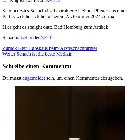
25. August 2024
Von
Re2D2
Sein neuestes Schachrätsel extrahierte Helmut Pfleger aus einer
Partie, welche sich bei unserem Ärzteturnier 2024 zutrug.
Hier geht es straight outta Bad Homburg zum Artikel:
Schachrätsel in der ZEIT
Beitragsnavigation
Vorheriger
Zurück
Kein Labskaus beim Ärzteschachturnier
Beitrag
Nächster
Weiter
Schach ist die beste Medizin
Beitrag
Schreibe einen Kommentar
Du musst
angemeldet
sein, um einen Kommentar abzugeben.