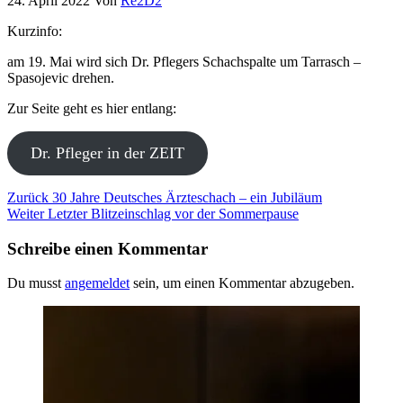
24. April 2022
Von
Re2D2
Kurzinfo:
am 19. Mai wird sich Dr. Pflegers Schachspalte um Tarrasch –
Spasojevic drehen.
Zur Seite geht es hier entlang:
Dr. Pfleger in der ZEIT
Beitragsnavigation
Vorheriger
Zurück
30 Jahre Deutsches Ärzteschach – ein Jubiläum
Beitrag
Nächster
Weiter
Letzter Blitzeinschlag vor der Sommerpause
Beitrag
Schreibe einen Kommentar
Du musst
angemeldet
sein, um einen Kommentar abzugeben.