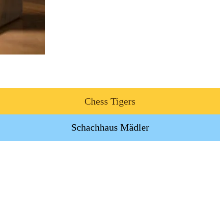
Chess Tigers
Schachhaus Mädler