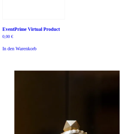
EventPrime Virtual Product
0,00
€
In den Warenkorb